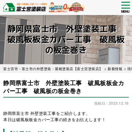
tog
nav
MENU
Skip
to
静岡県富士市 外壁塗装工事
main
content
破風板板金カバー工事 破風板
の板金巻き
富士宮市・富士市の外壁塗装・屋根塗装店【富士宮塗装店】
>
新着情報
>
現
静岡県富士市 外壁塗装工事 破風板板金カ
バー工事 破風板の板金巻き
投稿日：2023.12.16
静岡県富士市 外壁塗装工事をご紹介します。
本日は破風板板金カバー工事の続きをお伝えします！