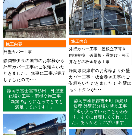
施工内容
施工内容
外壁カバー工事 屋根立平葺き
外壁カバー工事
雨樋交換 破風板・霧除け・軒天
静岡県伊豆の国市のお客様から
井などの板金巻き工事
外壁カバー工事のご依頼をいた
静岡県焼津市のお客様より外壁
だきました。 無事に工事が完了
カバー工事・板金巻き工事のご
しましたので･･･
依頼をいただきました！ 外壁は
元々トタンが･･･
静岡県富士宮市杉田 外壁重
ね張り工事・雨樋交換工事
静岡県榛原郡吉田町 雨漏り
「新築のようになってとても
修理 外壁部分張り替え工事
満足しています！」
「水が入っていたことがわか
り、すぐに修理してくれまし
た。ありがとうございます」