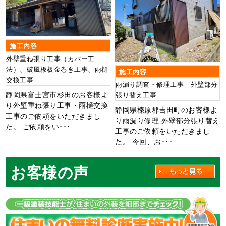
施工内容
外壁重ね張り工事（カバー工
法）、破風板板金巻き工事、雨樋
施工内容
交換工事
雨漏り調査・修理工事 外壁部分
静岡県富士宮市杉田のお客様よ
張り替え工事
り外壁重ね張り工事・雨樋交換
静岡県榛原郡吉田町のお客様よ
工事のご依頼をいただきまし
り雨漏り修理 外壁部分張り替え
た。 ご依頼をい･･･
工事のご依頼をいただきまし
た。 今回、お･･･
お客様の声