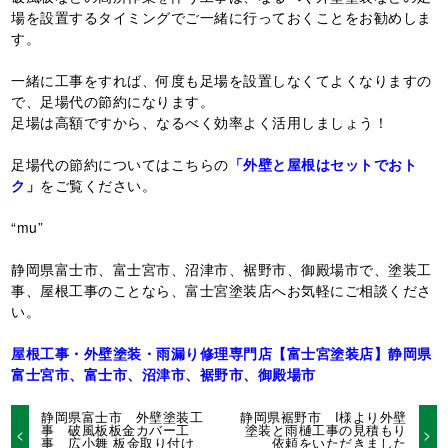
場を設置するタイミングでご一緒に行っておくことをお勧めしま
す。
一緒に工事をすれば、何度も足場を設置しなくてよくなりますの
で、足場代の節約になります。
足場は高額ですから、なるべく効率よく活用しましょう！
足場代の節約についてはこちらの
「外壁と屋根はセットでおト
ク」
をご覧ください。
“mu”
静岡県富士市、富士宮市、沼津市、裾野市、御殿場市で、塗装工
事、屋根工事のことなら、富士宮塗装店へお気軽にご相談くださ
い。
屋根工事・外壁塗装・雨漏り修理専門店【富士宮塗装店】静岡県
富士宮市、富士市、沼津市、裾野市、御殿場市
静岡県富士市 外壁塗装工
静岡県裾野市 I様より外壁
事 破風板板金カバー工
塗装と雨樋工事の見積もり
事 広小舞 板金取り付け
依頼をいただきました