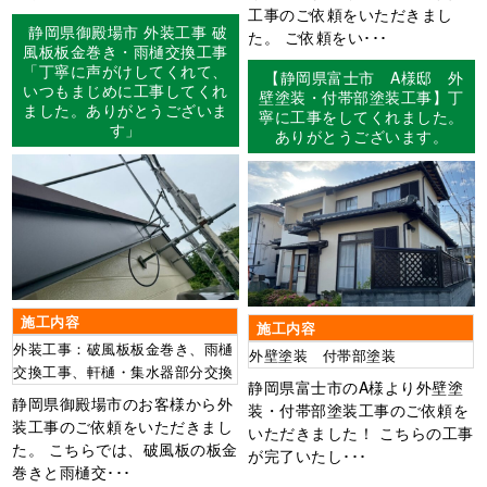
工事のご依頼をいただきまし
静岡県御殿場市 外装工事 破
た。 ご依頼をい･･･
風板板金巻き・雨樋交換工事
「丁寧に声がけしてくれて、
【静岡県富士市 A様邸 外
いつもまじめに工事してくれ
壁塗装・付帯部塗装工事】丁
ました。ありがとうございま
寧に工事をしてくれました。
す」
ありがとうございます。
施工内容
施工内容
外装工事：破風板板金巻き、雨樋
外壁塗装 付帯部塗装
交換工事、軒樋・集水器部分交換
静岡県富士市のA様より外壁塗
静岡県御殿場市のお客様から外
装・付帯部塗装工事のご依頼を
装工事のご依頼をいただきまし
いただきました！ こちらの工事
た。 こちらでは、破風板の板金
が完了いたし･･･
巻きと雨樋交･･･