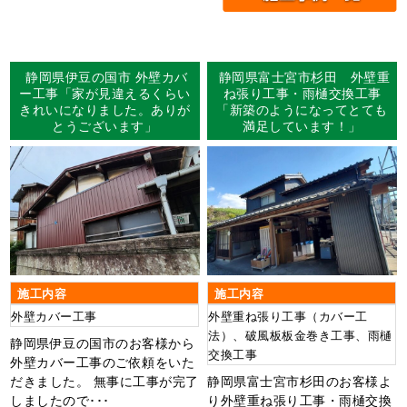
静岡県伊豆の国市 外壁カバ
静岡県富士宮市杉田 外壁重
ー工事「家が見違えるくらい
ね張り工事・雨樋交換工事
きれいになりました。ありが
「新築のようになってとても
とうございます」
満足しています！」
施工内容
施工内容
外壁カバー工事
外壁重ね張り工事（カバー工
法）、破風板板金巻き工事、雨樋
静岡県伊豆の国市のお客様から
交換工事
外壁カバー工事のご依頼をいた
だきました。 無事に工事が完了
静岡県富士宮市杉田のお客様よ
しましたので･･･
り外壁重ね張り工事・雨樋交換