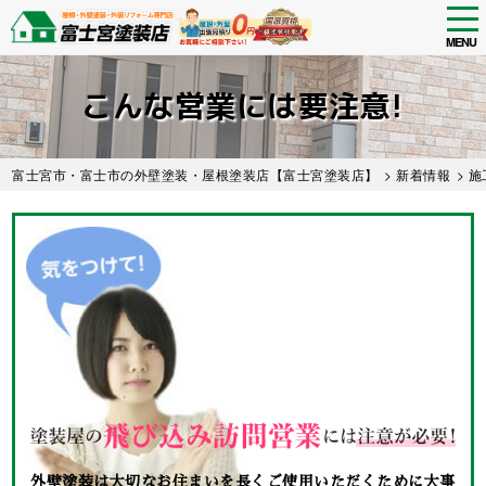
tog
nav
MENU
Skip
to
こんな営業には要注意!
main
content
富士宮市・富士市の外壁塗装・屋根塗装店【富士宮塗装店】
>
新着情報
>
施
外壁塗装は大切なお住まいを長くご使用いただくために大事