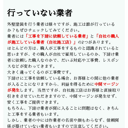
行っていない業者
外壁塗装を行う業者は様々ですが、施工は誰が行っている
か？もぜひチェックしてみてください。
業者には
「工事を下請に依頼している業者」
と
「自社の職人
が施工している業者（自社施工店）」
の2つがあります。
ほとんどの方は、職人が工事をするものと認識されていると
思いますが、その職人が自社で雇用しているのか、下請け業
者に依頼した職人なのかで、だいぶ対応や工事費、レスポン
スなどが変わってきます。
大きく違ってくるのが工事費です。
下請けに工事を依頼している場合、お客様との間に他の業者
が入ることになりますから、利益を得るために
中間マージン
が発生
します。 当然ですが、自社施工店はお客様と直接取り
引きをさせていただきますので、中間マージンが発生せず、
安く工事をご提供できます。
もちろん、下請け業者が間に入ることに問題はなく、きちん
と工事をする業者もいます。
しかし、業者の中には作業者の名前や顔もわらなず、信頼関
係が築けていない業者もいますので注意してください。