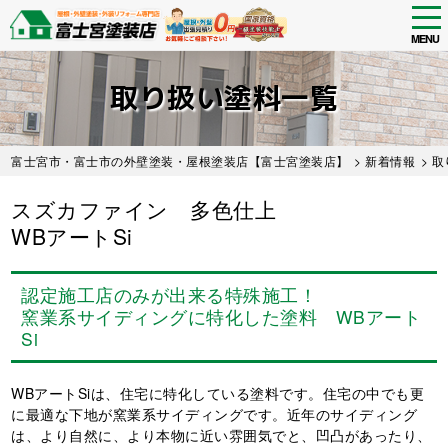
tog
nav
MENU
Skip
to
取り扱い塗料一覧
main
content
富士宮市・富士市の外壁塗装・屋根塗装店【富士宮塗装店】
>
新着情報
>
取
スズカファイン 多色仕上
WBアートSi
認定施工店のみが出来る特殊施工！
窯業系サイディングに特化した塗料 WBアート
Si
WBアートSiは、住宅に特化している塗料です。住宅の中でも更
に最適な下地が窯業系サイディングです。近年のサイディング
は、より自然に、より本物に近い雰囲気でと、凹凸があったり、