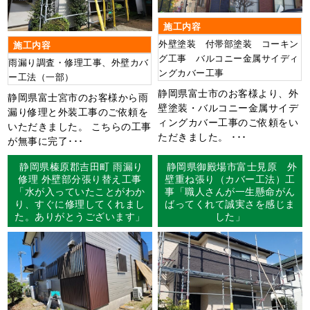
施工内容
外壁塗装 付帯部塗装 コーキン
施工内容
グ工事 バルコニー金属サイディ
雨漏り調査・修理工事、外壁カバ
ングカバー工事
ー工法（一部）
静岡県富士市のお客様より、外
静岡県富士宮市のお客様から雨
壁塗装・バルコニー金属サイデ
漏り修理と外装工事のご依頼を
ィングカバー工事のご依頼をい
いただきました。 こちらの工事
ただきました。 ･･･
が無事に完了･･･
静岡県榛原郡吉田町 雨漏り
静岡県御殿場市富士見原 外
修理 外壁部分張り替え工事
壁重ね張り（カバー工法）工
「水が入っていたことがわか
事「職人さんが一生懸命がん
り、すぐに修理してくれまし
ばってくれて誠実さを感じま
た。ありがとうございます」
した」