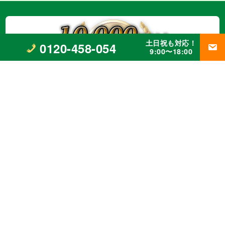
土日祝も対応！
0120-458-054
9:00〜18:00
〒418-0023 静岡県富士宮市山本３８４－５
0120-458-054
営業時間 9:00〜18:00 土日祝も対応！
静岡県知事許可（般-27）第33386号
事業内容
外壁改修工事、塗装工事⼀式、
防水工事、シーリング工事、
屋根工事、
雨樋工事、
リフォーム全般