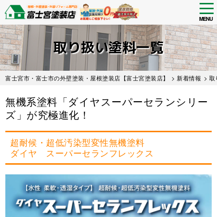
tog
nav
MENU
Skip
to
取り扱い塗料一覧
main
content
富士宮市・富士市の外壁塗装・屋根塗装店【富士宮塗装店】
>
新着情報
>
取
無機系塗料「ダイヤスーパーセランシリー
ズ」が究極進化！
超耐候・超低汚染型変性無機塗料
ダイヤ スーパーセランフレックス