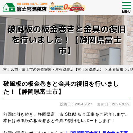
tog
nav
MENU
Skip
to
破風板の板金巻きと金具の復旧
main
content
を行いました！【静岡県富士
市】
富士宮市・富士市の外壁塗装・屋根塗装店【富士宮塗装店】
>
新着情報
>
現
破風板の板金巻きと金具の復旧を行いまし
た！【静岡県富士市】
投稿日：2024.9.27
更新日：2024.9.29
前回に引き続き、静岡県富士市 S様邸 板金工事をご紹介します。
本日は破風板の板金巻きと金具の復旧をレポートします！
前回の現場レポートはこちらの
「【静岡県富士市】板金巻き工事