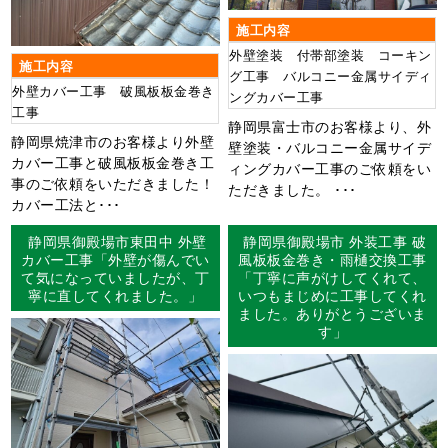
施工内容
外壁塗装 付帯部塗装 コーキン
施工内容
グ工事 バルコニー金属サイディ
外壁カバー工事 破風板板金巻き
ングカバー工事
工事
静岡県富士市のお客様より、外
静岡県焼津市のお客様より外壁
壁塗装・バルコニー金属サイデ
カバー工事と破風板板金巻き工
ィングカバー工事のご依頼をい
事のご依頼をいただきました！
ただきました。 ･･･
カバー工法と･･･
静岡県御殿場市東田中 外壁
静岡県御殿場市 外装工事 破
カバー工事「外壁が傷んでい
風板板金巻き・雨樋交換工事
て気になっていましたが、丁
「丁寧に声がけしてくれて、
寧に直してくれました。」
いつもまじめに工事してくれ
ました。ありがとうございま
す」