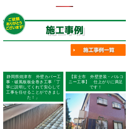
施工事例
静岡県焼津市 外壁カバー工
【富士市 外壁塗装・バルコ
事・破風板板金巻き工事「丁
ニー工事】 仕上がりに満足
寧に説明してくれて安心して
です！
工事を任せることができまし
た！」