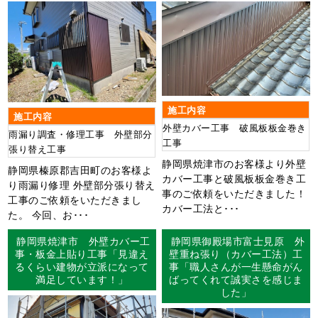
施工内容
施工内容
外壁カバー工事 破風板板金巻き
雨漏り調査・修理工事 外壁部分
工事
張り替え工事
静岡県焼津市のお客様より外壁
静岡県榛原郡吉田町のお客様よ
カバー工事と破風板板金巻き工
り雨漏り修理 外壁部分張り替え
事のご依頼をいただきました！
工事のご依頼をいただきまし
カバー工法と･･･
た。 今回、お･･･
静岡県焼津市 外壁カバー工
静岡県御殿場市富士見原 外
事・板金上貼り工事「見違え
壁重ね張り（カバー工法）工
るくらい建物が立派になって
事「職人さんが一生懸命がん
満足しています！」
ばってくれて誠実さを感じま
した」