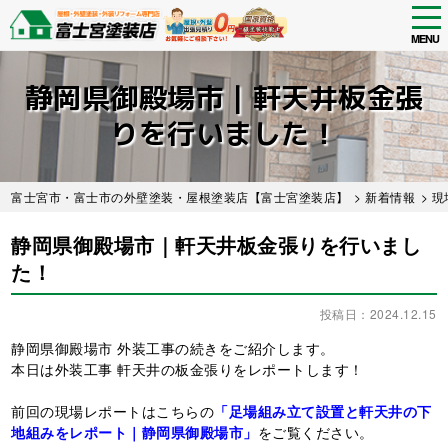
tog
nav
MENU
Skip
to
静岡県御殿場市｜軒天井板金張
main
content
りを行いました！
富士宮市・富士市の外壁塗装・屋根塗装店【富士宮塗装店】
>
新着情報
>
現
静岡県御殿場市｜軒天井板金張りを行いまし
た！
投稿日：2024.12.15
静岡県御殿場市 外装工事の続きをご紹介します。
本日は外装工事 軒天井の板金張りをレポートします！
前回の現場レポートはこちらの
「足場組み立て設置と軒天井の下
地組みをレポート｜静岡県御殿場市」
をご覧ください。