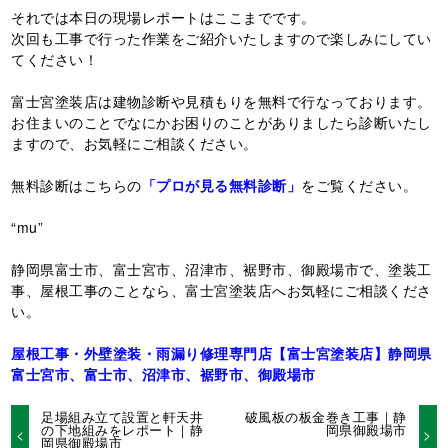
それでは本日の現場レポートはここまでです。
次回も工事で行った作業をご紹介いたしますので楽しみにしてい
てください！
富士宮塗装店は建物診断や見積もりを無料で行なっております。
お住まいのことでなにかお困りのことがありましたら診断いたし
ますので、お気軽にご相談ください。
無料診断はこちらの
「プロが見る無料診断」
をご覧ください。
“mu”
静岡県富士市、富士宮市、沼津市、裾野市、御殿場市で、塗装工
事、屋根工事のことなら、富士宮塗装店へお気軽にご相談くださ
い。
屋根工事・外壁塗装・雨漏り修理専門店【富士宮塗装店】静岡県
富士宮市、富士市、沼津市、裾野市、御殿場市
足場組み立て設置と軒天井
破風板の板金巻き工事｜静
の下地組みをレポート｜静
岡県御殿場市
岡県御殿場市