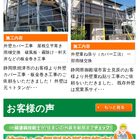
施工内容
外壁カバー工事 屋根立平葺き
施工内容
雨樋交換 破風板・霧除け・軒天
外壁重ね張り（カバー工法） 一
井などの板金巻き工事
部雨樋交換
静岡県焼津市のお客様より外壁
静岡県御殿場市富士見原のお客
カバー工事・板金巻き工事のご
様より外壁重ね貼り工事のご依
依頼をいただきました！ 外壁は
頼をいただきました。 既存外壁
元々トタンが･･･
は窯業系サイ･･･
お客様の声