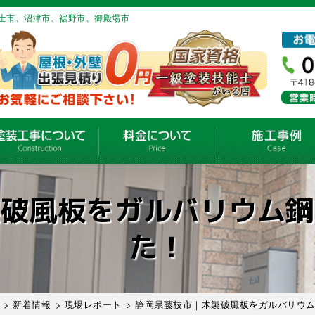
士市、沼津市、裾野市、御殿場市
製破風板をガルバリウム鋼
た！
>
新着情報
>
現場レポート
> 静岡県藤枝市｜木製破風板をガルバリウ