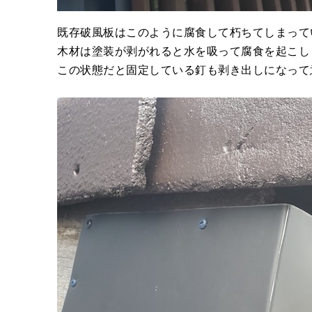
既存破風板はこのように腐食して朽ちてしまって
木材は塗装が剥がれると水を吸って腐食を起こし
この状態だと固定している釘も剥き出しになって