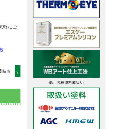
気軽にご
市
藤枝市
他、各種塗料取扱い
取扱い塗料