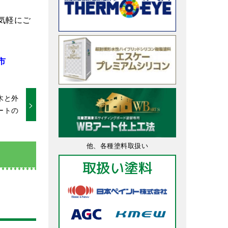
気軽にご
市
木と外
ートの
他、各種塗料取扱い
取扱い塗料