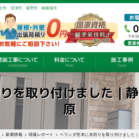
士市、沼津市、裾野市、御殿場市
切りを取り付けました｜静
原
>
新着情報
>
現場レポート
> ベランダ笠木に水切りを取り付けました