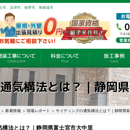
士市、沼津市、裾野市、御殿場市
の通気構法とは？｜静岡県
>
新着情報
>
現場レポート
> サイディングの通気構法とは？｜静岡県
気構法とは？｜静岡県富士宮市大中里