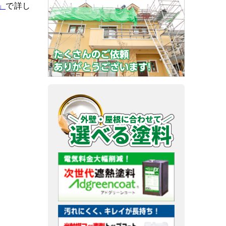
」
で詳し