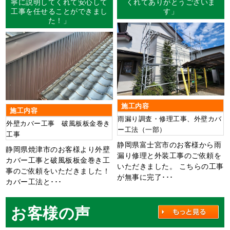
寧に説明してくれて安心して
くれてありがとうございま
工事を任せることができまし
す」
た！」
施工内容
施工内容
雨漏り調査・修理工事、外壁カバ
外壁カバー工事 破風板板金巻き
ー工法（一部）
工事
静岡県富士宮市のお客様から雨
静岡県焼津市のお客様より外壁
漏り修理と外装工事のご依頼を
カバー工事と破風板板金巻き工
いただきました。 こちらの工事
事のご依頼をいただきました！
が無事に完了･･･
カバー工法と･･･
お客様の声