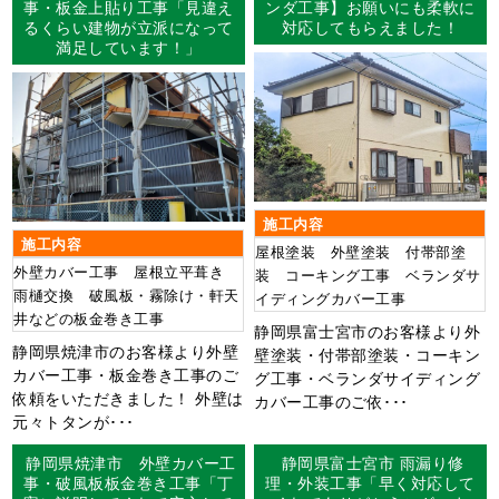
事・板金上貼り工事「見違え
ンダ工事】お願いにも柔軟に
るくらい建物が立派になって
対応してもらえました！
満足しています！」
施工内容
施工内容
屋根塗装 外壁塗装 付帯部塗
外壁カバー工事 屋根立平葺き
装 コーキング工事 ベランダサ
雨樋交換 破風板・霧除け・軒天
イディングカバー工事
井などの板金巻き工事
静岡県富士宮市のお客様より外
静岡県焼津市のお客様より外壁
壁塗装・付帯部塗装・コーキン
カバー工事・板金巻き工事のご
グ工事・ベランダサイディング
依頼をいただきました！ 外壁は
カバー工事のご依･･･
元々トタンが･･･
静岡県焼津市 外壁カバー工
静岡県富士宮市 雨漏り修
事・破風板板金巻き工事「丁
理・外装工事「早く対応して