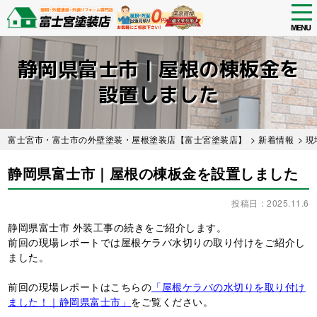
tog
nav
MENU
Skip
to
静岡県富士市｜屋根の棟板金を
main
content
設置しました
富士宮市・富士市の外壁塗装・屋根塗装店【富士宮塗装店】
>
新着情報
>
現
静岡県富士市｜屋根の棟板金を設置しました
投稿日：2025.11.6
静岡県富士市 外装工事の続きをご紹介します。
前回の現場レポートでは屋根ケラバ水切りの取り付けをご紹介し
ました。
前回の現場レポートはこちらの
「屋根ケラバの水切りを取り付け
ました！｜静岡県富士市」
をご覧ください。