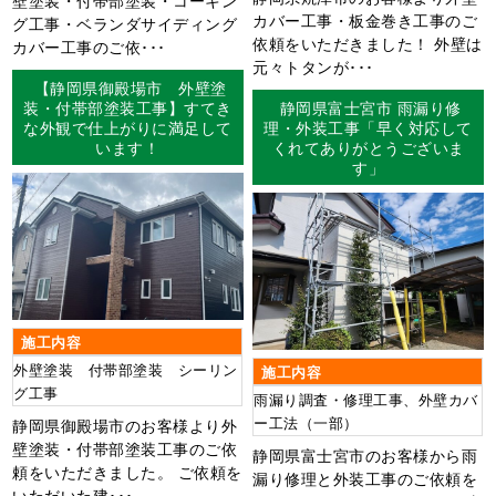
カバー工事・板金巻き工事のご
グ工事・ベランダサイディング
依頼をいただきました！ 外壁は
カバー工事のご依･･･
元々トタンが･･･
【静岡県御殿場市 外壁塗
装・付帯部塗装工事】すてき
静岡県富士宮市 雨漏り修
な外観で仕上がりに満足して
理・外装工事「早く対応して
います！
くれてありがとうございま
す」
施工内容
外壁塗装 付帯部塗装 シーリン
施工内容
グ工事
雨漏り調査・修理工事、外壁カバ
ー工法（一部）
静岡県御殿場市のお客様より外
壁塗装・付帯部塗装工事のご依
静岡県富士宮市のお客様から雨
頼をいただきました。 ご依頼を
漏り修理と外装工事のご依頼を
いただいた建･･･