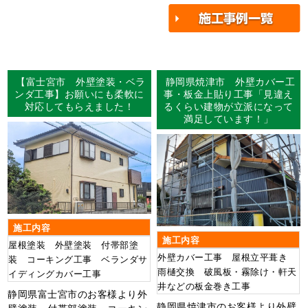
【富士宮市 外壁塗装・ベラ
静岡県焼津市 外壁カバー工
ンダ工事】お願いにも柔軟に
事・板金上貼り工事「見違え
対応してもらえました！
るくらい建物が立派になって
満足しています！」
施工内容
施工内容
屋根塗装 外壁塗装 付帯部塗
外壁カバー工事 屋根立平葺き
装 コーキング工事 ベランダサ
雨樋交換 破風板・霧除け・軒天
イディングカバー工事
井などの板金巻き工事
静岡県富士宮市のお客様より外
静岡県焼津市のお客様より外壁
壁塗装・付帯部塗装・コーキン