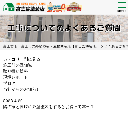
tog
nav
MENU
Skip
to
工事についてのよくあるご質問
main
content
富士宮市・富士市の外壁塗装・屋根塗装店【富士宮塗装店】
>
よくあるご質
カテゴリー別に見る
施工前の豆知識
取り扱い塗料
現場レポート
ブログ
当社からのお知らせ
2023.4.20
隣の家と同時に外壁塗装をするとお得って本当？