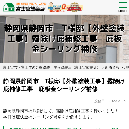
tog
nav
MENU
Skip
to
静岡県静岡市 T様邸【外壁塗装
main
content
工事】霧除け庇補修工事 庇板
金シーリング補修
富士宮市・富士市の外壁塗装・屋根塗装店【富士宮塗装店】
>
新着情報
>
現
静岡県静岡市 T様邸【外壁塗装工事】霧除け
庇補修工事 庇板金シーリング補修
投稿日：2023.8.26
静岡県静岡市のT様邸にて、霧除け庇補修工事を行いました！
本日は庇板金のシーリング補修をお伝えします。