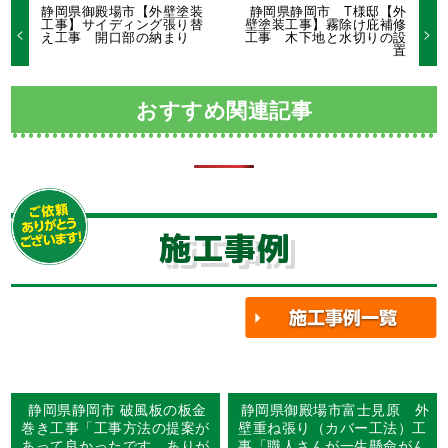
静岡県御殿場市【外壁塗装
静岡県静岡市 T様邸【外
工事】サイディング張り替
壁塗装工事】霧除け庇補修
え工事 開口部の納まり
工事 木下地と水切りの設
置
おすすめ関連記事
施工事例
静岡県静岡市 破風板の板金
静岡県御殿場市富士見原 外
巻き工事「工事方法の提案が
壁重ね張り（カバー工法）工
あって良かったです。ありが
事「職人さんが一生懸命がん