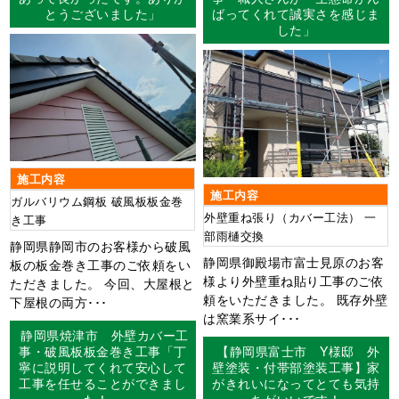
とうございました」
ばってくれて誠実さを感じま
した」
施工内容
施工内容
ガルバリウム鋼板 破風板板金巻
外壁重ね張り（カバー工法） 一
き工事
部雨樋交換
静岡県静岡市のお客様から破風
静岡県御殿場市富士見原のお客
板の板金巻き工事のご依頼をい
様より外壁重ね貼り工事のご依
ただきました。 今回、大屋根と
頼をいただきました。 既存外壁
下屋根の両方･･･
は窯業系サイ･･･
静岡県焼津市 外壁カバー工
事・破風板板金巻き工事「丁
【静岡県富士市 Y様邸 外
寧に説明してくれて安心して
壁塗装・付帯部塗装工事】家
工事を任せることができまし
がきれいになってとても気持
た！」
ちがいいです！