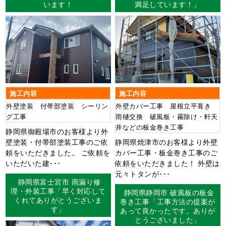
います！
満足しています！」
施工内容
施工内容
外壁塗装 付帯部塗装 シーリン
外壁カバー工事 屋根立平葺き
グ工事
雨樋交換 破風板・霧除け・軒天
井などの板金巻き工事
静岡県御殿場市のお客様より外
壁塗装・付帯部塗装工事のご依
静岡県焼津市のお客様より外壁
頼をいただきました。 ご依頼を
カバー工事・板金巻き工事のご
いただいた建･･･
依頼をいただきました！ 外壁は
元々トタンが･･･
静岡県富士宮市 雨漏り修
理・外装工事「早く対応して
静岡県静岡市 破風板の板金
くれてありがとうございま
巻き工事「工事方法の提案が
す」
あって良かったです。ありが
とうございました」