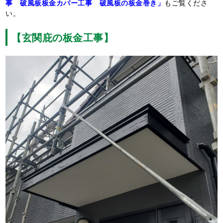
事 破風板板金カバー工事 破風板の板金巻き」
もご覧くださ
い。
【玄関庇の板金工事】