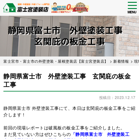
tog
nav
MENU
Skip
to
静岡県富士市 外壁塗装工事
main
content
玄関庇の板金工事
富士宮市・富士市の外壁塗装・屋根塗装店【富士宮塗装店】
>
新着情報
>
現
静岡県富士市 外壁塗装工事 玄関庇の板金
工事
投稿日：2023.12.17
静岡県富士市 外壁塗装工事にて、本日は玄関庇の板金工事をご紹
介します！
前回の現場レポートは破風板の板金工事をご紹介しました。
まだ見ていない方はぜひこちらの
「静岡県富士市 外壁塗装工