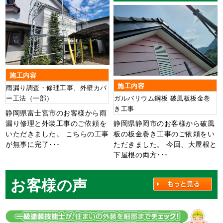
施工内容
施工内容
雨漏り調査・修理工事、外壁カバ
ー工法（一部）
ガルバリウム鋼板 破風板板金巻
き工事
静岡県富士宮市のお客様から雨
漏り修理と外装工事のご依頼を
静岡県静岡市のお客様から破風
いただきました。 こちらの工事
板の板金巻き工事のご依頼をい
が無事に完了･･･
ただきました。 今回、大屋根と
下屋根の両方･･･
お客様の声