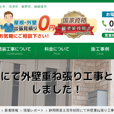
士市、沼津市、裾野市、御殿場市
田にて外壁重ね張り工事と
しました！
>
新着情報
>
現場レポート
> 静岡県富士宮市杉田にて外壁重ね張り工