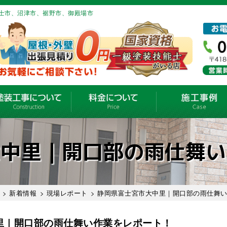
士市、沼津市、裾野市、御殿場市
大中里｜開口部の雨仕舞い
>
新着情報
>
現場レポート
> 静岡県富士宮市大中里｜開口部の雨仕舞
里｜開口部の雨仕舞い作業をレポート！