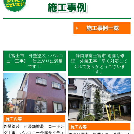
施工事例
【富士市 外壁塗装・バルコ
静岡県富士宮市 雨漏り修
ニー工事】 仕上がりに満足
理・外装工事「早く対応して
です！
くれてありがとうございま
す」
施工内容
外壁塗装 付帯部塗装 コーキン
施工内容
グ工事 バルコニー金属サイディ