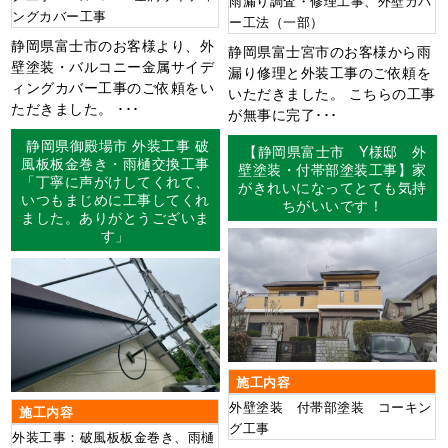
雨漏り調査・修理工事、外壁カバ
ングカバー工事
ー工法（一部）
静岡県富士市のお客様より、外
静岡県富士宮市のお客様から雨
壁塗装・バルコニー金属サイデ
漏り修理と外装工事のご依頼を
ィングカバー工事のご依頼をい
いただきました。 こちらの工事
ただきました。 ･･･
が無事に完了･･･
静岡県御殿場市 外装工事 破
【静岡県富士市 Y様邸 外
風板板金巻き・雨樋交換工事
壁塗装・付帯部塗装工事】家
「丁寧に声がけしてくれて、
がきれいになってとても気持
いつもまじめに工事してくれ
ちがいいです！
ました。ありがとうございま
す」
施工内容
外壁塗装 付帯部塗装 コーキン
施工内容
グ工事
外装工事：破風板板金巻き、雨樋