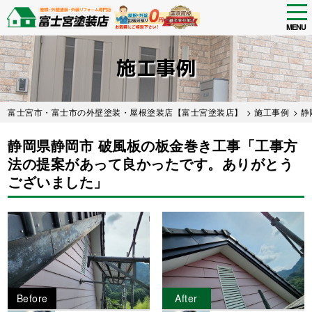
tog
nav
MENU
Skip
to
施工事例
main
content
富士宮市・富士市の外壁塗装・屋根塗装店【富士宮塗装店】
>
施工事例
>
静
静岡県静岡市 破風板の板金巻き工事「工事方
法の提案があって良かったです。ありがとう
ございました」
Before
After