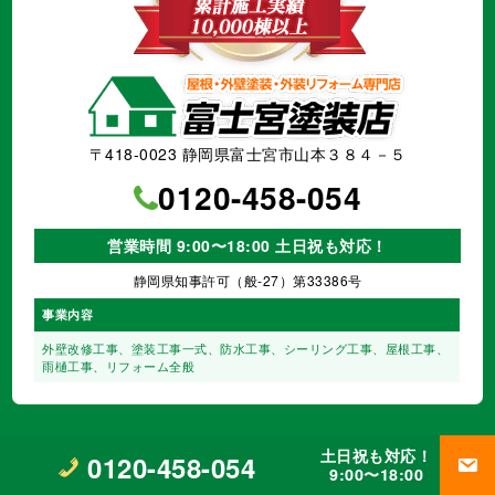
〒418-0023 静岡県富士宮市山本３８４－５
0120-458-054
営業時間 9:00〜18:00 土日祝も対応！
静岡県知事許可（般-27）第33386号
事業内容
外壁改修工事、塗装工事⼀式、
防水工事、シーリング工事、
屋根工事、
雨樋工事、
リフォーム全般
土日祝も対応！
0120-458-054
©
富士宮市・富士市の外壁塗装・屋根塗装店【富士宮塗装店】
All Rights Reserved.
9:00〜18:00