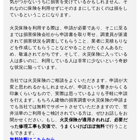
気がつかないうちに損害を受けているかもしれません。そ
れなのに保険を利用せずにそのままにしておくのは損をし
ているということになります。
火災保険を利用する際は、申請が必要であり、そこに至る
までは損害保険会社から申請書を取り寄せ、調査員が派遣
されて損害状況を調査してもらうこと、業者に見積もりな
どを作成してもらうことなどやることがたくさんあるた
め、敬遠されてがちです。そして、火災保険に入っている
人は多いのに、利用している人は非常に少ないという奇妙
な状況に陥っています。
当社では火災保険のご相談をよくいただきます。申請が大
変と思われるかもしれませんが、申請という響きからくる
印象くらいなもので、実際は思っているよりも手軽に申請
を行えます。もちろん建物の損害調査や火災保険の申請ま
でも当社では無料でサポートさせていただきますので、笠
井法華のご利用をご検討されている方は、ぜひお話しをお
聞かせください。もし、
火災保険が適用されれば、必要だ
った修理工事も安価で、うまくいけばほぼ無料
で行うこと
もできます。
無料診断はこちらから