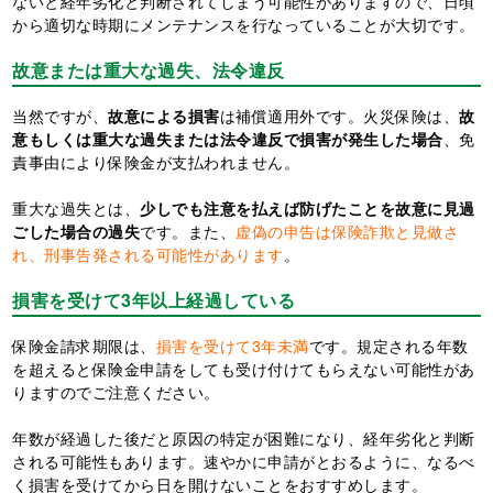
ないと経年劣化と判断されてしまう可能性がありますので、日頃
から適切な時期にメンテナンスを行なっていることが大切です。
故意または重大な過失、法令違反
当然ですが、
故意による損害
は補償適用外です。火災保険は、
故
意もしくは重大な過失または法令違反で損害が発生した場合
、免
責事由により保険金が支払われません。
重大な過失とは、
少しでも注意を払えば防げたことを故意に見過
ごした場合の過失
です。また、
虚偽の申告は保険詐欺と見做さ
れ、刑事告発される可能性があります
。
損害を受けて3年以上経過している
保険金請求期限は、
損害を受けて3年未満
です。規定される年数
を超えると保険金申請をしても受け付けてもらえない可能性があ
りますのでご注意ください。
年数が経過した後だと原因の特定が困難になり、経年劣化と判断
される可能性もあります。速やかに申請がとおるように、なるべ
く損害を受けてから日を開けないことをおすすめします。