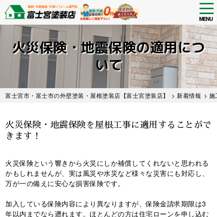
tog
nav
MENU
Skip
to
火災保険・地震保険の適用につ
main
content
いて
富士宮市・富士市の外壁塗装・屋根塗装店【富士宮塗装店】
>
新着情報
>
施
火災保険・地震保険を屋根工事に適用することがで
きます！
火災保険という響きから火災にしか補償してくれないと思われる
かもしれませんが、実は風災や水災など様々な災害にも対応し、
万が一の備えに安心な損害保険です。
加入している保険内容により異なりますが、保険金請求期限は3
年以内までなら遡れます。ほとんどの方は住宅ローンを申し込む