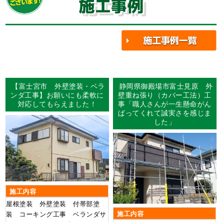
施工事例
【富士宮市 外壁塗装・ベラ
静岡県御殿場市富士見原 外
ンダ工事】お願いにも柔軟に
壁重ね張り（カバー工法）工
対応してもらえました！
事「職人さんが一生懸命がん
ばってくれて誠実さを感じま
した」
施工内容
屋根塗装 外壁塗装 付帯部塗
施工内容
装 コーキング工事 ベランダサ