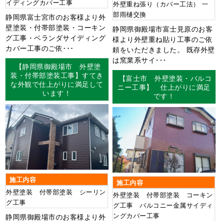
イディングカバー工事
外壁重ね張り（カバー工法） 一
部雨樋交換
静岡県富士宮市のお客様より外
壁塗装・付帯部塗装・コーキン
静岡県御殿場市富士見原のお客
グ工事・ベランダサイディング
様より外壁重ね貼り工事のご依
カバー工事のご依･･･
頼をいただきました。 既存外壁
は窯業系サイ･･･
【静岡県御殿場市 外壁塗
装・付帯部塗装工事】すてき
【富士市 外壁塗装・バルコ
な外観で仕上がりに満足して
ニー工事】 仕上がりに満足
います！
です！
施工内容
施工内容
外壁塗装 付帯部塗装 シーリン
外壁塗装 付帯部塗装 コーキン
グ工事
グ工事 バルコニー金属サイディ
ングカバー工事
静岡県御殿場市のお客様より外