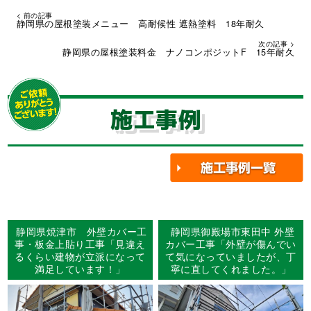
< 前の記事
静岡県の屋根塗装メニュー 高耐候性 遮熱塗料 18年耐久
次の記事 >
静岡県の屋根塗装料金 ナノコンポジットF 15年耐久
施工事例
静岡県焼津市 外壁カバー工
静岡県御殿場市東田中 外壁
事・板金上貼り工事「見違え
カバー工事「外壁が傷んでい
るくらい建物が立派になって
て気になっていましたが、丁
満足しています！」
寧に直してくれました。」