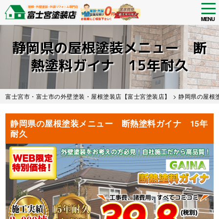
tog
nav
MENU
Skip
to
静岡県の屋根塗装メニュー 断
main
content
熱塗料ガイナ 15年耐久
富士宮市・富士市の外壁塗装・屋根塗装店【富士宮塗装店】
>
静岡県の屋根
静岡県の屋根塗装メニュー 断熱塗料ガイナ 15年
耐久