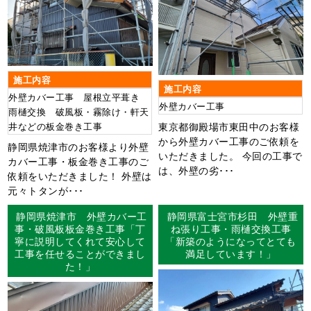
施工内容
施工内容
外壁カバー工事 屋根立平葺き
外壁カバー工事
雨樋交換 破風板・霧除け・軒天
東京都御殿場市東田中のお客様
井などの板金巻き工事
から外壁カバー工事のご依頼を
静岡県焼津市のお客様より外壁
いただきました。 今回の工事で
カバー工事・板金巻き工事のご
は、外壁の劣･･･
依頼をいただきました！ 外壁は
元々トタンが･･･
静岡県焼津市 外壁カバー工
静岡県富士宮市杉田 外壁重
事・破風板板金巻き工事「丁
ね張り工事・雨樋交換工事
寧に説明してくれて安心して
「新築のようになってとても
工事を任せることができまし
満足しています！」
た！」