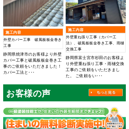
施工内容
施工内容
外壁重ね張り工事（カバー工
外壁カバー工事 破風板板金巻き
法）、破風板板金巻き工事、雨樋
工事
交換工事
静岡県焼津市のお客様より外壁
静岡県富士宮市杉田のお客様よ
カバー工事と破風板板金巻き工
り外壁重ね張り工事・雨樋交換
事のご依頼をいただきました！
工事のご依頼をいただきまし
カバー工法と･･･
た。 ご依頼をい･･･
お客様の声