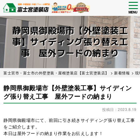
tog
nav
MENU
Skip
to
静岡県御殿場市【外壁塗装工
main
content
事】サイディング張り替え工
事 屋外フードの納まり
富士宮市・富士市の外壁塗装・屋根塗装店【富士宮塗装店】
>
新着情報
>
現
静岡県御殿場市【外壁塗装工事】サイディン
グ張り替え工事 屋外フードの納まり
投稿日：2023.8.19
静岡県御殿場市にて、前回に引き続きサイディング張り替え工事
をご紹介します。
本日は屋外フードの納まり作業をお伝えします！