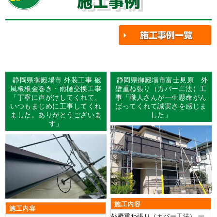
施工事例
静岡県御殿場市 外装工事 破
静岡県御殿場市富士見原 外
風板板金巻き・雨樋交換工事
壁重ね張り（カバー工法）工
「丁寧に声がけしてくれて、
事「職人さんが一生懸命がん
いつもまじめに工事してくれ
ばってくれて誠実さを感じま
ました。ありがとうございま
した」
す」
施工内容
施工内容
外壁重ね張り（カバー工法） 一