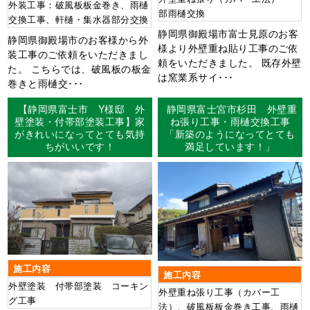
外装工事：破風板板金巻き、雨樋
部雨樋交換
交換工事、軒樋・集水器部分交換
静岡県御殿場市富士見原のお客
静岡県御殿場市のお客様から外
様より外壁重ね貼り工事のご依
装工事のご依頼をいただきまし
頼をいただきました。 既存外壁
た。 こちらでは、破風板の板金
は窯業系サイ･･･
巻きと雨樋交･･･
【静岡県富士市 Y様邸 外
静岡県富士宮市杉田 外壁重
壁塗装・付帯部塗装工事】家
ね張り工事・雨樋交換工事
がきれいになってとても気持
「新築のようになってとても
ちがいいです！
満足しています！」
施工内容
施工内容
外壁塗装 付帯部塗装 コーキン
外壁重ね張り工事（カバー工
グ工事
法）、破風板板金巻き工事、雨樋