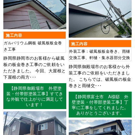
施工内容
ガルバリウム鋼板 破風板板金巻
施工内容
き工事
外装工事：破風板板金巻き、雨樋
交換工事、軒樋・集水器部分交換
静岡県静岡市のお客様から破風
板の板金巻き工事のご依頼をい
静岡県御殿場市のお客様から外
ただきました。 今回、大屋根と
装工事のご依頼をいただきまし
下屋根の両方･･･
た。 こちらでは、破風板の板金
巻きと雨樋交･･･
【静岡県御殿場市 外壁塗
装・付帯部塗装工事】すてき
【静岡県富士市 A様邸 外
な外観で仕上がりに満足して
壁塗装・付帯部塗装工事】丁
います！
寧に工事をしてくれました。
ありがとうございます。