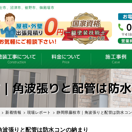
士市、沼津市、裾野市、御殿場市
市｜角波張りと配管は防水
>
新着情報
>
現場レポート
> 静岡県藤枝市｜角波張りと配管は防水コ
角波張りと配管は防水コンの納まり