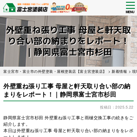
tog
nav
MENU
Skip
to
外壁重ね張り工事 母屋と軒天取
main
content
り合い部の納まりをレポート！
｜静岡県富士宮市杉田
富士宮市・富士市の外壁塗装・屋根塗装店【富士宮塗装店】
>
新着情報
>
現
外壁重ね張り工事 母屋と軒天取り合い部の納
まりをレポート！｜静岡県富士宮市杉田
投稿日：2025.5.22
静岡県富士宮市杉田 外壁重ね張り工事と雨樋交換工事の続きをご
紹介します。
本日は外壁重ね張り工事 母屋と軒天取り合い部の納まりををレポ
ートします！