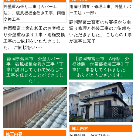
外壁重ね張り工事（カバー工
雨漏り調査・修理工事、外壁カバ
法）、破風板板金巻き工事、雨樋
ー工法（一部）
交換工事
静岡県富士宮市のお客様から雨
静岡県富士宮市杉田のお客様よ
漏り修理と外装工事のご依頼を
り外壁重ね張り工事・雨樋交換
いただきました。 こちらの工事
工事のご依頼をいただきまし
が無事に完了･･･
た。 ご依頼をい･･･
静岡県焼津市 外壁カバー工
【静岡県富士市 A様邸 外
事・破風板板金巻き工事「丁
壁塗装・付帯部塗装工事】丁
寧に説明してくれて安心して
寧に工事をしてくれました。
工事を任せることができまし
ありがとうございます。
た！」
施工内容
施工内容
外壁塗装 付帯部塗装