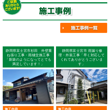
施工事例
静岡県富士宮市杉田 外壁重
静岡県富士宮市 雨漏り修
ね張り工事・雨樋交換工事
理・外装工事「早く対応して
「新築のようになってとても
くれてありがとうございま
満足しています！」
す」
施工内容
施工内容